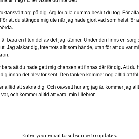
a till mig? Eller visste du inte det?
ruktansvärt arg på dig. Arg för alla dumma beslut du tog. För alla
För att du stängde mig ute när jag hade gjort vad som helst för at
 börda.
är bara en liten del av det jag känner. Under den finns en sorg 
lut. Jag älskar dig, inte trots allt som hände, utan för att du var mi
Aron.
bara att du hade gett mig chansen att finnas där för dig. Att du ha
dig innan det blev för sent. Den tanken kommer nog alltid att föl
alltid att sakna dig. Och oavsett hur arg jag är, kommer jag allti
 var, och kommer alltid att vara, min lillebror.
Enter your email to subscribe to updates.