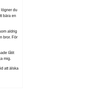
 lögner du 
t bära en 
som aldrig 
n bror. För 
de låtit 
ja mig.
d att älska 