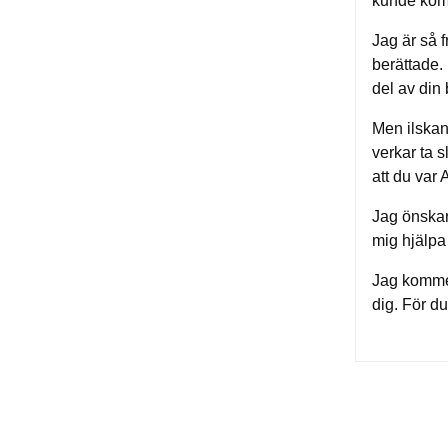
kunde komm
Jag är så f
berättade. 
del av din
Men ilskan 
verkar ta s
att du var 
Jag önskar 
mig hjälpa 
Jag kommer 
dig. För du